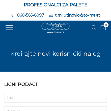
PROFESIONALCI ZA PALETE
060-565-6097
t.milutinovic@to-ma.at
0
Moj
Kreirajte novi korisnički nalog
LIČNI PODACI