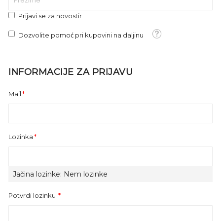
Prijavi se za novostir
Tooltip
Dozvolite pomoć pri kupovini na daljinu
INFORMACIJE ZA PRIJAVU
Mail
Lozinka
Jačina lozinke:
Nem lozinke
Potvrdi lozinku