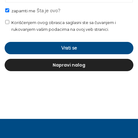
Šta je ovo?
zapamti me
Korišćenjem ovog obrasca saglasni ste sa čuvanjem i
rukovanjem vašim podacima na ovoj veb stranici.
Vrati se
Napravi nalog