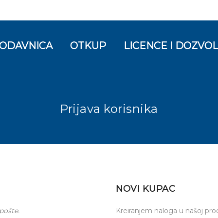
ODAVNICA
OTKUP
LICENCE I DOZVO
Prijava korisnika
NOVI KUPAC
pošte.
Kreiranjem naloga u našoj prod