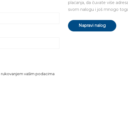
plaćanja, da čuvate više adres
svom nalogu i još mnogo toga
Napravi nalog
m i rukovanjem vašim podacima