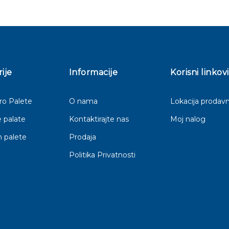
ije
Informacije
Korisni linkovi
o Palete
O nama
Lokacija prodavn
 palate
Kontaktirajte nas
Moj nalog
 palete
Prodaja
Politika Privatnosti