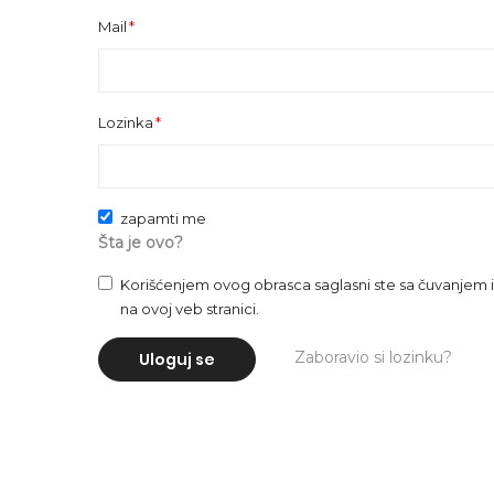
Mail
Lozinka
zapamti me
Šta je ovo?
Korišćenjem ovog obrasca saglasni ste sa čuvanje
na ovoj veb stranici.
Zaboravio si lozinku?
Uloguj se