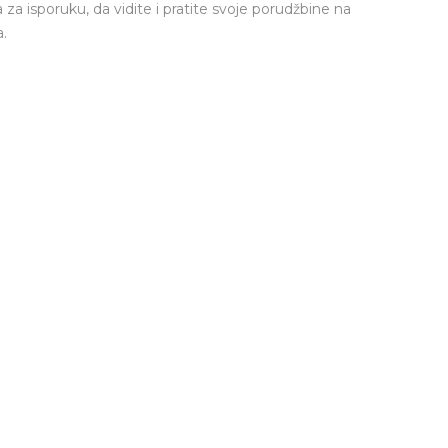
a za isporuku, da vidite i pratite svoje porudžbine na
.