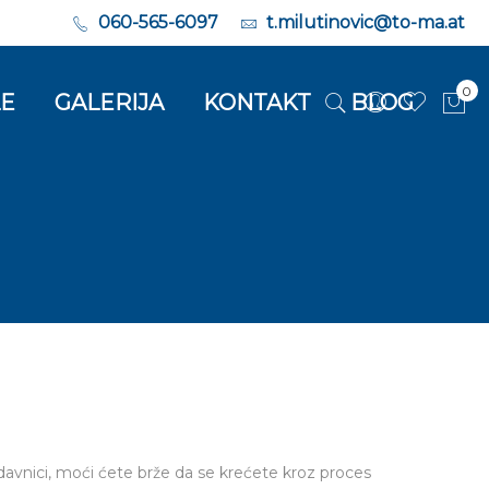
060-565-6097
t.milutinovic@to-ma.at
0
LE
GALERIJA
KONTAKT
BLOG
Moj
avnici, moći ćete brže da se krećete kroz proces