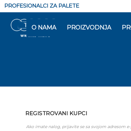
PROFESIONALCI ZA PALETE
O NAMA
PROIZVODNJA
PR
REGISTROVANI KUPCI
Ako imate nalog, prijavite se sa svojom adresom e-