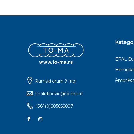
Kategor
EPAL Eur
Hemijske
Amerikan
Rumski drum 9 Irig
t.milutinovic@to-ma.at
+381(0)605656097