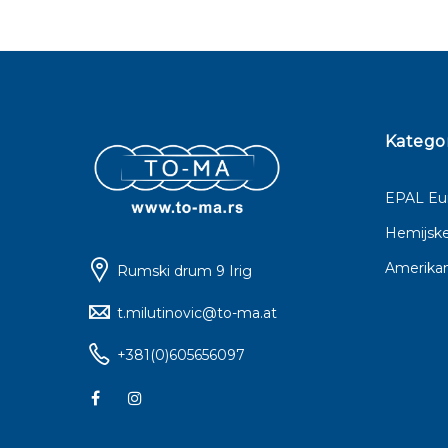
Kategor
EPAL Eur
Hemijske
Amerikan
Rumski drum 9 Irig
t.milutinovic@to-ma.at
+381(0)605656097