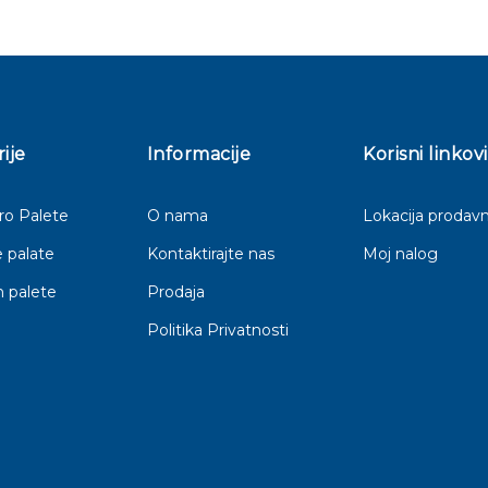
ije
Informacije
Korisni linkovi
o Palete
O nama
Lokacija prodavn
 palate
Kontaktirajte nas
Moj nalog
 palete
Prodaja
Politika Privatnosti