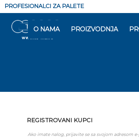
PROFESIONALCI ZA PALETE
O NAMA
PROIZVODNJA
PR
REGISTROVANI KUPCI
Ako imate nalog, prijavite se sa svojom adresom e-