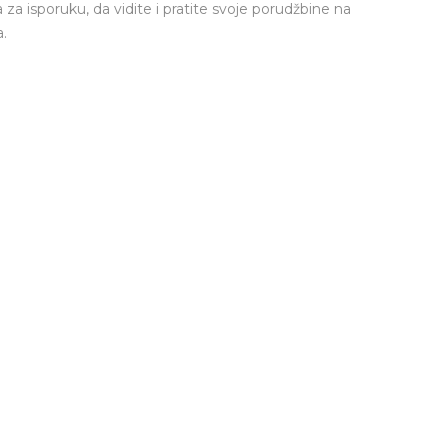
a za isporuku, da vidite i pratite svoje porudžbine na
.