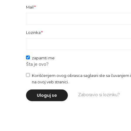
Mail
Lozinka
zapamti me
Šta je ovo?
Korišćenjem ovog obrasca saglasni ste sa čuvanje
na ovoj veb stranici.
Zaboravio si lozinku?
Uloguj se