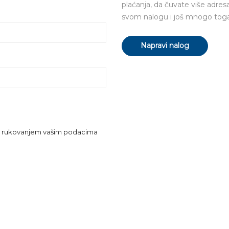
plaćanja, da čuvate više adres
svom nalogu i još mnogo toga
Napravi nalog
m i rukovanjem vašim podacima