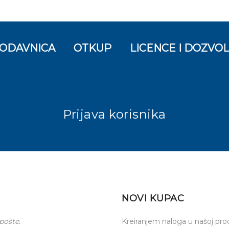
ODAVNICA
OTKUP
LICENCE I DOZVO
Prijava korisnika
NOVI KUPAC
pošte.
Kreiranjem naloga u našoj prod