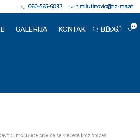
060-565-6097
t.milutinovic@to-ma.at
0
LE
GALERIJA
KONTAKT
BLOG
Moj
avnici, moći ćete brže da se krećete kroz proces