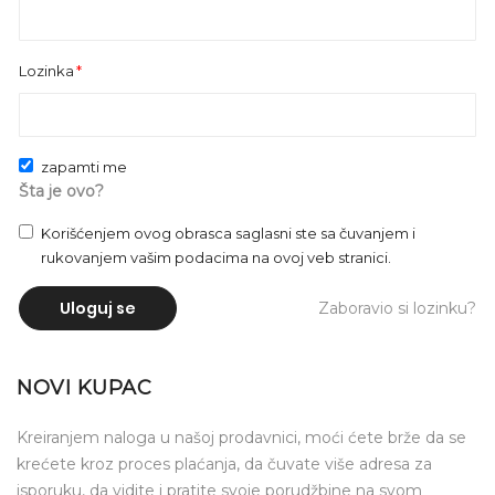
Lozinka
zapamti me
Šta je ovo?
Korišćenjem ovog obrasca saglasni ste sa čuvanjem i
rukovanjem vašim podacima na ovoj veb stranici.
Uloguj se
Zaboravio si lozinku?
NOVI KUPAC
Kreiranjem naloga u našoj prodavnici, moći ćete brže da se
krećete kroz proces plaćanja, da čuvate više adresa za
isporuku, da vidite i pratite svoje porudžbine na svom