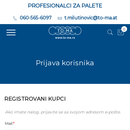
PROFESIONALCI ZA PALETE
060-565-6097
t.milutinovic@to-ma.at
0
Moj
Prijava korisnika
REGISTROVANI KUPCI
Ako imate nalog, prijavite se sa svojom adresom e-pošte.
Mail