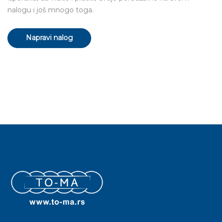
nalogu i još mnogo toga.
Napravi nalog