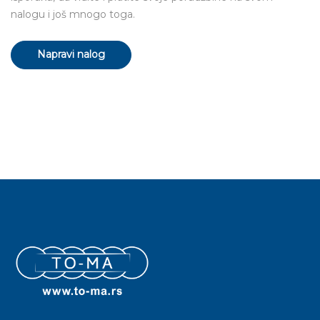
nalogu i još mnogo toga.
Napravi nalog