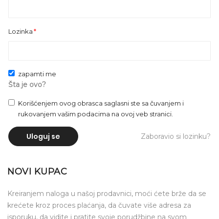
Lozinka
zapamti me
Šta je ovo?
Korišćenjem ovog obrasca saglasni ste sa čuvanjem i
rukovanjem vašim podacima na ovoj veb stranici.
Uloguj se
Zaboravio si lozinku?
NOVI KUPAC
Kreiranjem naloga u našoj prodavnici, moći ćete brže da se
krećete kroz proces plaćanja, da čuvate više adresa za
isporuku, da vidite i pratite svoje porudžbine na svom