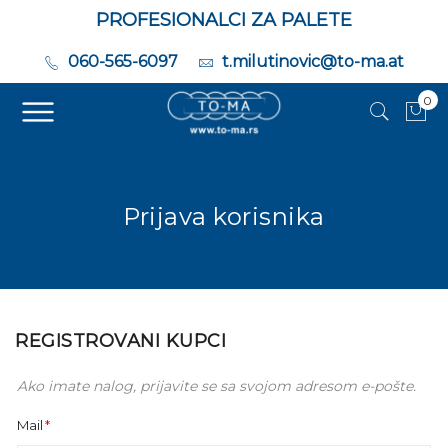
PROFESIONALCI ZA PALETE
060-565-6097
t.milutinovic@to-ma.at
0
Moj
Prijava korisnika
REGISTROVANI KUPCI
Ako imate nalog, prijavite se sa svojom adresom e-pošte.
Mail