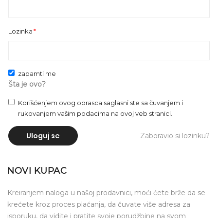
Lozinka
zapamti me
Šta je ovo?
Korišćenjem ovog obrasca saglasni ste sa čuvanjem i
rukovanjem vašim podacima na ovoj veb stranici.
Uloguj se
Zaboravio si lozinku?
NOVI KUPAC
Kreiranjem naloga u našoj prodavnici, moći ćete brže da se
krećete kroz proces plaćanja, da čuvate više adresa za
isporuku, da vidite i pratite svoje porudžbine na svom