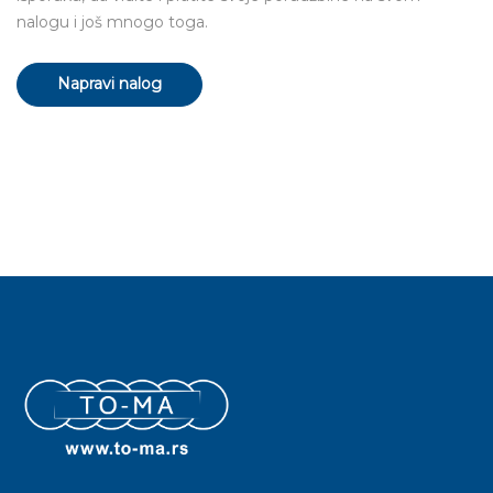
nalogu i još mnogo toga.
Napravi nalog