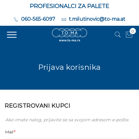
PROFESIONALCI ZA PALETE
060-565-6097
t.milutinovic@to-ma.at
0
Moj
Prijava korisnika
REGISTROVANI KUPCI
Ako imate nalog, prijavite se sa svojom adresom e-pošte.
Mail