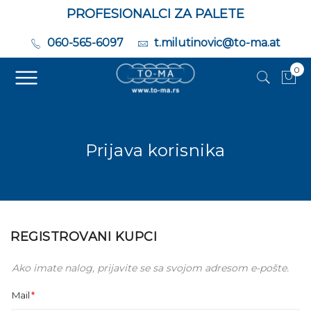
PROFESIONALCI ZA PALETE
060-565-6097
t.milutinovic@to-ma.at
0
Moj
Prijava korisnika
REGISTROVANI KUPCI
Ako imate nalog, prijavite se sa svojom adresom e-pošte.
Mail