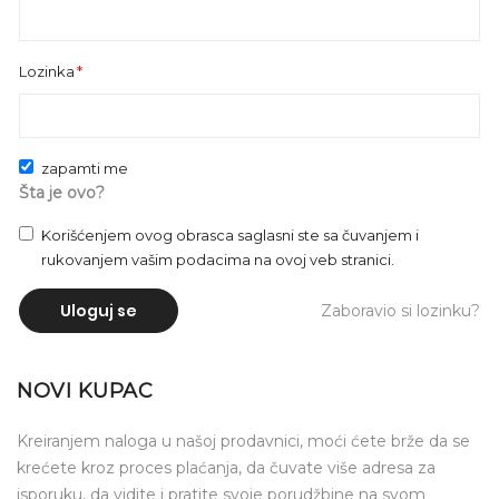
Lozinka
zapamti me
Šta je ovo?
Korišćenjem ovog obrasca saglasni ste sa čuvanjem i
rukovanjem vašim podacima na ovoj veb stranici.
Uloguj se
Zaboravio si lozinku?
NOVI KUPAC
Kreiranjem naloga u našoj prodavnici, moći ćete brže da se
krećete kroz proces plaćanja, da čuvate više adresa za
isporuku, da vidite i pratite svoje porudžbine na svom