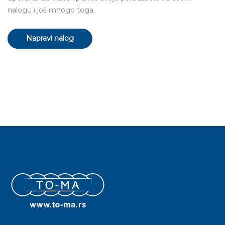
nalogu i još mnogo toga.
Napravi nalog