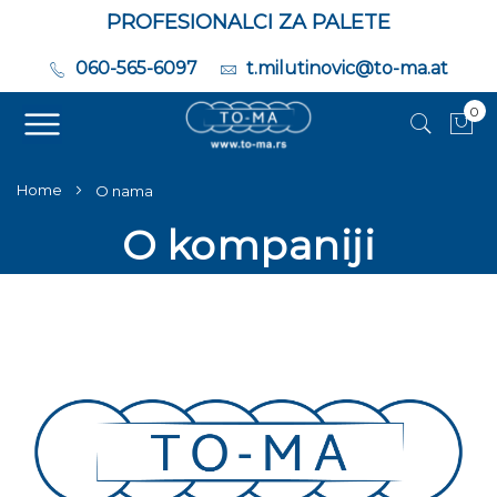
PROFESIONALCI ZA PALETE
060-565-6097
t.milutinovic@to-ma.at
0
Moj
Home
O nama
O kompaniji