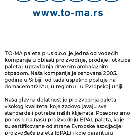
TO-MA palete plus d.o.o. je jedna od vodećih
kompanija u oblasti proizvodnje, prodaje i otkupa
paleta i upravljanja drvenim ambalažnim
otpadom. Naša kompanija je osnovana 2005.
godine u Srbiji i od tada uspešno posluje na
domaćem tržištu, u regionu i u Evropskoj uniji.
Naša glavna delatnost je proizvodnja paleta
visokog kvaliteta, koje zadovoljavaju sve
standarde i potrebe naših klijenata. Posebno smo
ponosni na našu proizvodnju EPAL paleta, koje
su sertifikovane od strane Evropske asocijacije
proizvođača paleta (EPAL) i koje garantuju