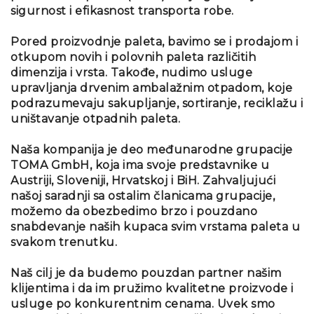
sigurnost i efikasnost transporta robe.
Pored proizvodnje paleta, bavimo se i prodajom i
otkupom novih i polovnih paleta različitih
dimenzija i vrsta. Takođe, nudimo usluge
upravljanja drvenim ambalažnim otpadom, koje
podrazumevaju sakupljanje, sortiranje, reciklažu i
uništavanje otpadnih paleta.
Naša kompanija je deo međunarodne grupacije
TOMA GmbH, koja ima svoje predstavnike u
Austriji, Sloveniji, Hrvatskoj i BiH. Zahvaljujući
našoj saradnji sa ostalim članicama grupacije,
možemo da obezbedimo brzo i pouzdano
snabdevanje naših kupaca svim vrstama paleta u
svakom trenutku.
Naš cilj je da budemo pouzdan partner našim
klijentima i da im pružimo kvalitetne proizvode i
usluge po konkurentnim cenama. Uvek smo