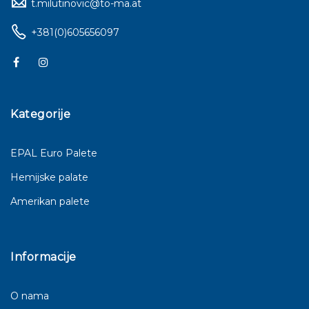
t.milutinovic@to-ma.at
+381(0)605656097
Kategorije
EPAL Euro Palete
Hemijske palate
Amerikan palete
Informacije
O nama