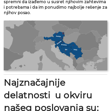
spremni da izađemo u susret njihovim zahtevima
i potrebama i da im ponudimo najbolje rešenje za
njihov posao.
Najznačajnije
delatnosti u okviru
našeg poslovanja su: