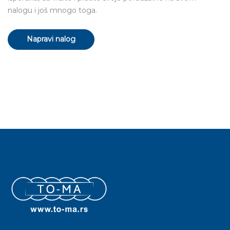
nalogu i još mnogo toga.
Napravi nalog