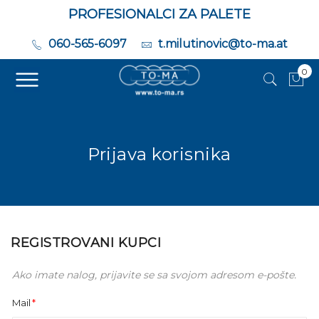
PROFESIONALCI ZA PALETE
060-565-6097
t.milutinovic@to-ma.at
0
Moj
Prijava korisnika
REGISTROVANI KUPCI
Ako imate nalog, prijavite se sa svojom adresom e-pošte.
Mail