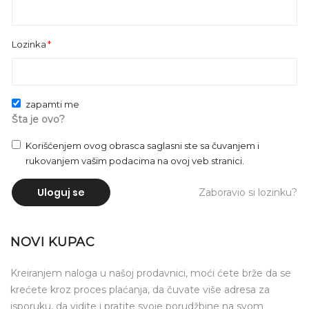
Lozinka
zapamti me
Šta je ovo?
Korišćenjem ovog obrasca saglasni ste sa čuvanjem i
rukovanjem vašim podacima na ovoj veb stranici.
Uloguj se
Zaboravio si lozinku?
NOVI KUPAC
Kreiranjem naloga u našoj prodavnici, moći ćete brže da se
krećete kroz proces plaćanja, da čuvate više adresa za
isporuku, da vidite i pratite svoje porudžbine na svom