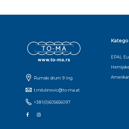
Kategor
EPAL Eur
Hemijske
Amerikan
Rumski drum 9 Irig
t.milutinovic@to-ma.at
+381(0)605656097