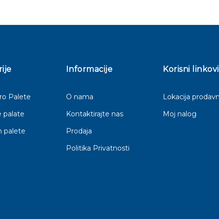
ije
Informacije
Korisni linkovi
o Palete
O nama
Lokacija prodavn
 palate
Kontaktirajte nas
Moj nalog
 palete
Prodaja
Politika Privatnosti