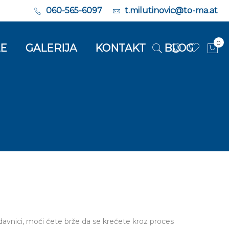
060-565-6097
t.milutinovic@to-ma.at
0
LE
GALERIJA
KONTAKT
BLOG
Moj
avnici, moći ćete brže da se krećete kroz proces