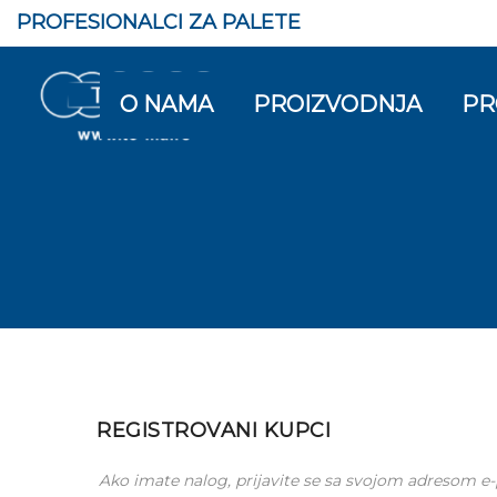
PROFESIONALCI ZA PALETE
O NAMA
PROIZVODNJA
PR
REGISTROVANI KUPCI
Ako imate nalog, prijavite se sa svojom adresom e-