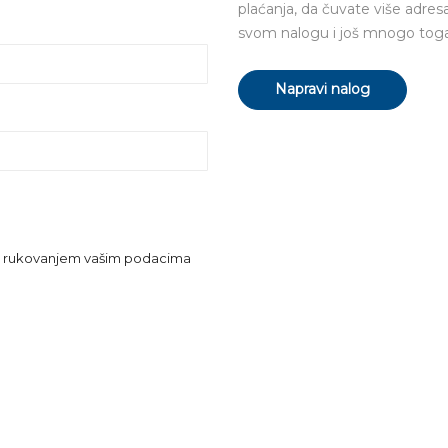
plaćanja, da čuvate više adres
svom nalogu i još mnogo toga
Napravi nalog
m i rukovanjem vašim podacima