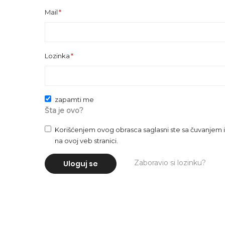
Mail
Lozinka
zapamti me
Šta je ovo?
Korišćenjem ovog obrasca saglasni ste sa čuvanje
na ovoj veb stranici.
Zaboravio si lozinku?
Uloguj se