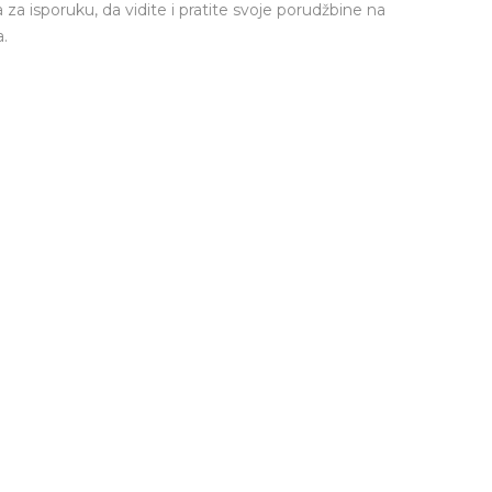
a za isporuku, da vidite i pratite svoje porudžbine na
.