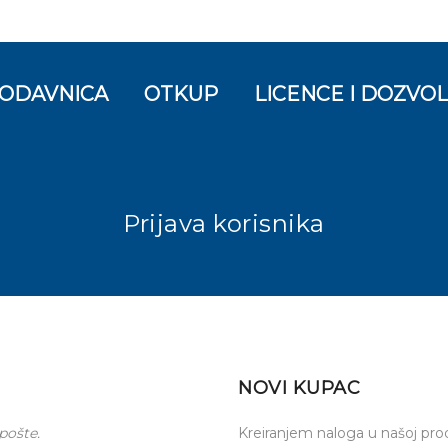
ODAVNICA
OTKUP
LICENCE I DOZVO
Prijava korisnika
NOVI KUPAC
pošte.
Kreiranjem naloga u našoj prod