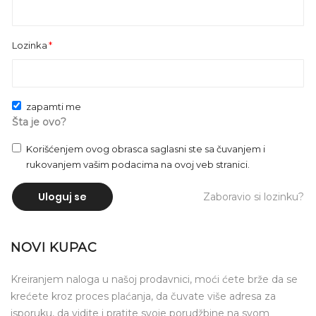
Lozinka
zapamti me
Šta je ovo?
Korišćenjem ovog obrasca saglasni ste sa čuvanjem i
rukovanjem vašim podacima na ovoj veb stranici.
Uloguj se
Zaboravio si lozinku?
NOVI KUPAC
Kreiranjem naloga u našoj prodavnici, moći ćete brže da se
krećete kroz proces plaćanja, da čuvate više adresa za
isporuku, da vidite i pratite svoje porudžbine na svom