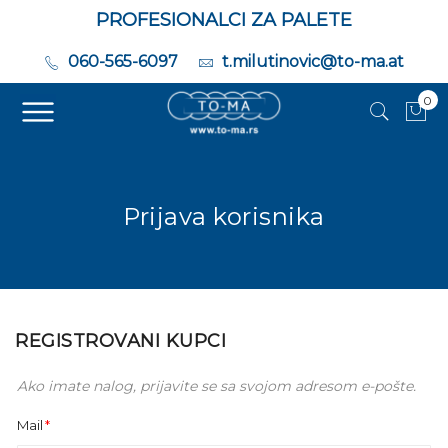
PROFESIONALCI ZA PALETE
060-565-6097
t.milutinovic@to-ma.at
0
Moj
Prijava korisnika
REGISTROVANI KUPCI
Ako imate nalog, prijavite se sa svojom adresom e-pošte.
Mail