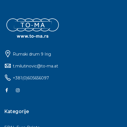
Rumski drum 9 Irig
t.milutinovic@to-ma.at
+381(0)605656097
Kategorije