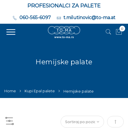
PROFESIONALCI ZA PALETE
060-565-6097
t.milutinovic@to-ma.at
0
Moj
Hemijske palate
Home
Kupi Epal palete
Hemijske palate
Set