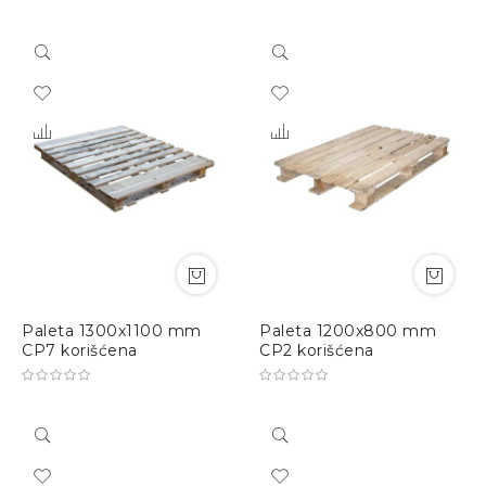
Desce
Direct
Paleta 1300x1100 mm
Paleta 1200x800 mm
CP7 korišćena
CP2 korišćena