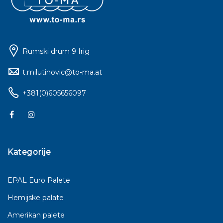
Rumski drum 9 Irig
t.milutinovic@to-ma.at
+381(0)605656097
Kategorije
EPAL Euro Palete
Hemijske palate
Amerikan palete