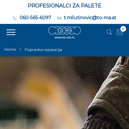
PROFESIONALCI ZA PALETE
060-565-6097
t.milutinovic@to-ma.at
0
Moj
Home
Popravka reparacija