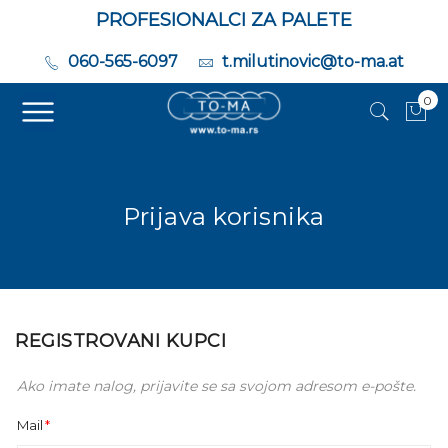
PROFESIONALCI ZA PALETE
060-565-6097
t.milutinovic@to-ma.at
0
Moj
Prijava korisnika
REGISTROVANI KUPCI
Ako imate nalog, prijavite se sa svojom adresom e-pošte.
Mail