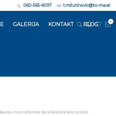
060-565-6097
t.milutinovic@to-ma.at
0
LE
GALERIJA
KONTAKT
BLOG
Moj
avnici, moći ćete brže da se krećete kroz proces