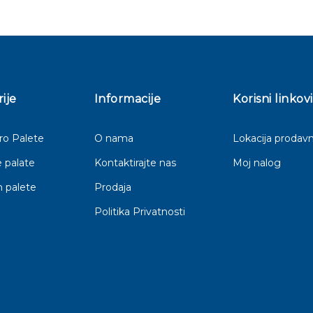
ije
Informacije
Korisni linkovi
o Palete
O nama
Lokacija prodavn
 palate
Kontaktirajte nas
Moj nalog
 palete
Prodaja
Politika Privatnosti