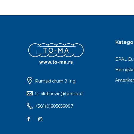
Kategor
EPAL Eur
Hemijske
Amerikan
Rumski drum 9 Irig
t.milutinovic@to-ma.at
+381(0)605656097