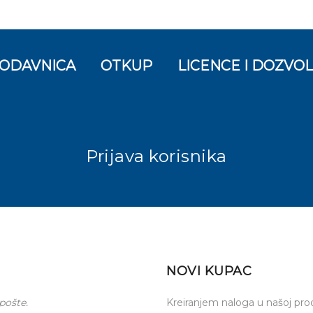
ODAVNICA
OTKUP
LICENCE I DOZVO
Prijava korisnika
NOVI KUPAC
pošte.
Kreiranjem naloga u našoj prod