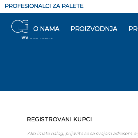
PROFESIONALCI ZA PALETE
O NAMA
PROIZVODNJA
PR
REGISTROVANI KUPCI
Ako imate nalog, prijavite se sa svojom adresom e-