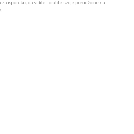
a za isporuku, da vidite i pratite svoje porudžbine na
.