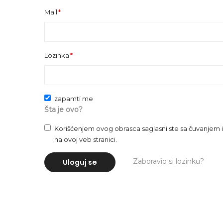
Mail
Lozinka
zapamti me
Šta je ovo?
Korišćenjem ovog obrasca saglasni ste sa čuvanje
na ovoj veb stranici.
Zaboravio si lozinku?
Uloguj se