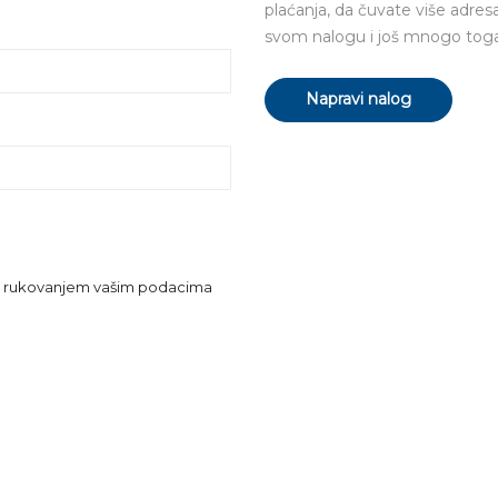
plaćanja, da čuvate više adres
svom nalogu i još mnogo toga
Napravi nalog
m i rukovanjem vašim podacima